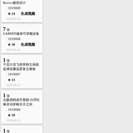
Revivo建筑设计
: 1019069
生成视频
★ 24
2026-08-02
7
张
GARMIN健身可穿戴设备
: 1019068
生成视频
★ 30
2026-08-02
1
张
干花大花飞燕草静立画面
蓝调花瓣温柔复古雅致
: 1019067
★ 33
2026-08-02
1
张
北极燕鸥凌空展翅 白羽红
喙灵动穿梭水天之间
: 1019066
★ 39
2026-08-02
1
张