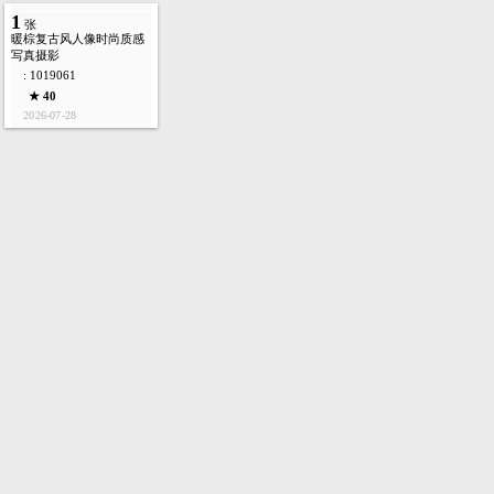
1
张
暖棕复古风人像时尚质感
写真摄影
: 1019061
★ 40
2026-07-28
首页
图库
酷站
矢量
高清
模板
建站