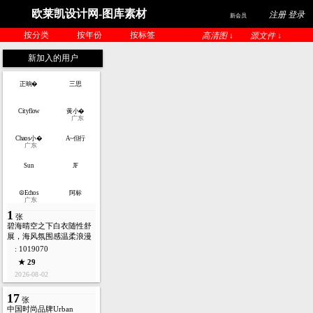
欧莱凯设计网-图库素材
注册 登录
新会员
按分类
按年份
按标签
高清图 ↓
源文件 ↓
新加入的用户
正晌�
三思
Cityflow
黄小�
广东
Chaos小�
A~但行
广东
Sun
JF
☮Echos
阿标
广东
1
张
碧海晴空之下白衣随性舒
展，海风氛围感温柔浪漫
: 1019070
★ 29
2026-08-02
17
张
中国时尚品牌Urban