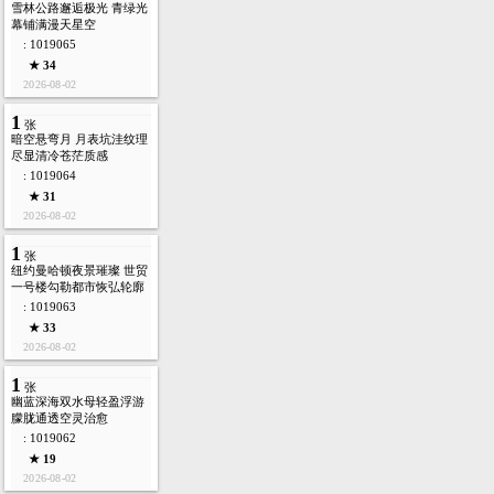
雪林公路邂逅极光 青绿光
幕铺满漫天星空
: 1019065
★ 34
2026-08-02
1
张
暗空悬弯月 月表坑洼纹理
尽显清冷苍茫质感
: 1019064
★ 31
2026-08-02
1
张
纽约曼哈顿夜景璀璨 世贸
一号楼勾勒都市恢弘轮廓
: 1019063
★ 33
2026-08-02
1
张
幽蓝深海双水母轻盈浮游
朦胧通透空灵治愈
: 1019062
★ 19
2026-08-02