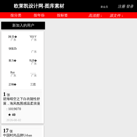
欧莱凯设计网-图库素材
注册 登录
新会员
按分类
按年份
按标签
高清图 ↓
源文件 ↓
新加入的用户
[有关�
Vill-V
广东
广东
张張Zh
广东
努力�
马庆�
广东
Ray
……
广东
广东
正晌�
三思
1
张
碧海晴空之下白衣随性舒
展，海风氛围感温柔浪漫
: 1019070
★ 40
2026-08-02
17
张
中国时尚品牌Urban