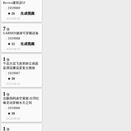
Revivo建筑设计
: 1019069
生成视频
★ 26
2026-08-02
7
张
GARMIN健身可穿戴设备
: 1019068
生成视频
★ 32
2026-08-02
1
张
干花大花飞燕草静立画面
蓝调花瓣温柔复古雅致
: 1019067
★ 39
2026-08-02
1
张
北极燕鸥凌空展翅 白羽红
喙灵动穿梭水天之间
: 1019066
★ 39
2026-08-02
1
张