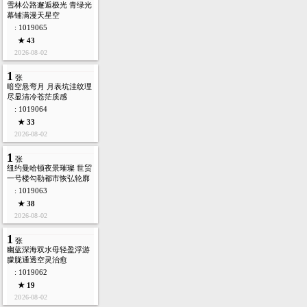
雪林公路邂逅极光 青绿光
幕铺满漫天星空
: 1019065
★ 43
2026-08-02
1
张
暗空悬弯月 月表坑洼纹理
尽显清冷苍茫质感
: 1019064
★ 33
2026-08-02
1
张
纽约曼哈顿夜景璀璨 世贸
一号楼勾勒都市恢弘轮廓
: 1019063
★ 38
2026-08-02
1
张
幽蓝深海双水母轻盈浮游
朦胧通透空灵治愈
: 1019062
★ 19
2026-08-02