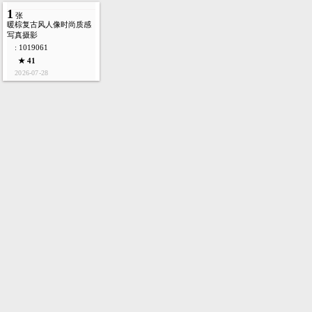
1
张
暖棕复古风人像时尚质感
写真摄影
: 1019061
★ 41
2026-07-28
首页
图库
酷站
矢量
高清
模板
建站