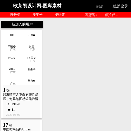
欧莱凯设计网-图库素材
注册 登录
新会员
按分类
按年份
按标签
高清图 ↓
源文件 ↓
新加入的用户
HTJ
不做�
巧克�
貟笙
广东
广东
だん�
[有关�
广东
Vill-V
张張Zh
广东
努力�
广东
1
张
碧海晴空之下白衣随性舒
展，海风氛围感温柔浪漫
: 1019070
★ 41
2026-08-02
17
张
中国时尚品牌Urban