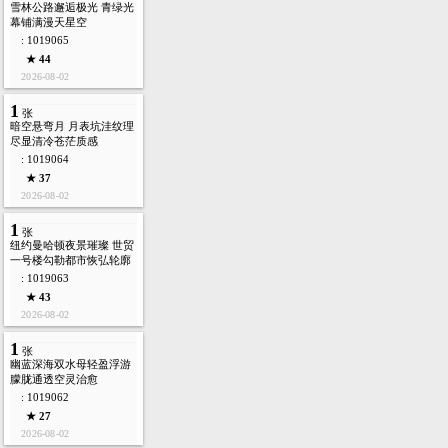
雪林公路邂逅极光 青绿光
幕铺满漫天星空
: 1019065
★ 44
2026-08-02
1
张
暗空悬弯月 月表坑洼纹理
尽显清冷苍茫质感
: 1019064
★ 37
2026-08-02
1
张
纽约曼哈顿夜景璀璨 世贸
一号楼勾勒都市恢弘轮廓
: 1019063
★ 43
2026-08-02
1
张
幽蓝深海双水母轻盈浮游
朦胧通透空灵治愈
: 1019062
★ 27
2026-08-02