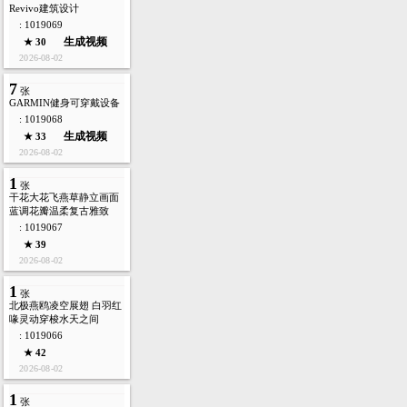
Revivo建筑设计
: 1019069
生成视频
★ 30
2026-08-02
7
张
GARMIN健身可穿戴设备
: 1019068
生成视频
★ 33
2026-08-02
1
张
干花大花飞燕草静立画面
蓝调花瓣温柔复古雅致
: 1019067
★ 39
2026-08-02
1
张
北极燕鸥凌空展翅 白羽红
喙灵动穿梭水天之间
: 1019066
★ 42
2026-08-02
1
张