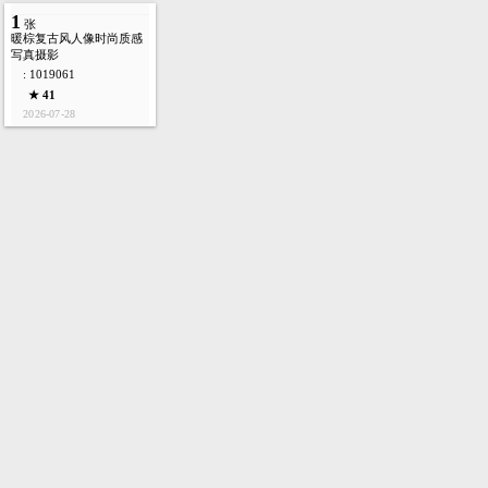
1
张
暖棕复古风人像时尚质感
写真摄影
: 1019061
★ 41
2026-07-28