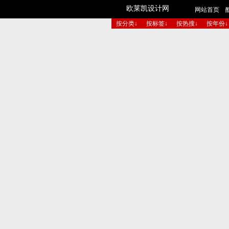
欧莱凯设计网
网站首页
按分类↓
按标签↓
按热搜↓
按年份↓