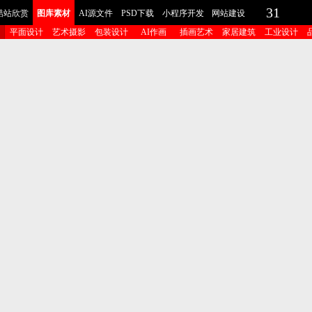
31
酷站欣赏
图库素材
AI源文件
PSD下载
小程序开发
网站建设
平面设计
艺术摄影
包装设计
AI作画
插画艺术
家居建筑
工业设计