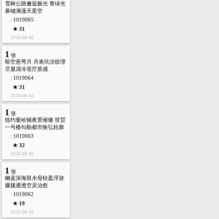
雪林公路邂逅极光 青绿光
幕铺满漫天星空
: 1019065
★ 31
2026-08-02
1
张
暗空悬弯月 月表坑洼纹理
尽显清冷苍茫质感
: 1019064
★ 31
2026-08-02
1
张
纽约曼哈顿夜景璀璨 世贸
一号楼勾勒都市恢弘轮廓
: 1019063
★ 32
2026-08-02
1
张
幽蓝深海双水母轻盈浮游
朦胧通透空灵治愈
: 1019062
★ 19
2026-08-02