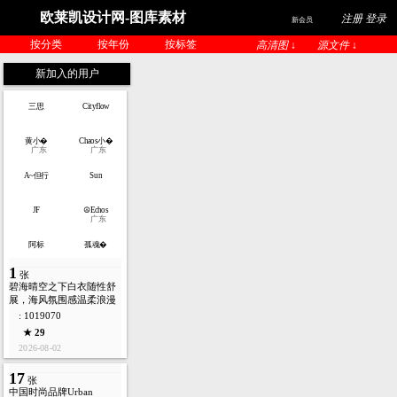
欧莱凯设计网-图库素材
注册 登录
新会员
按分类
按年份
按标签
高清图 ↓
源文件 ↓
新加入的用户
三思
Cityflow
黄小�
Chaos小�
广东
广东
A~但行
Sun
JF
☮Echos
广东
阿标
孤魂�
1
张
碧海晴空之下白衣随性舒
展，海风氛围感温柔浪漫
: 1019070
★ 29
2026-08-02
17
张
中国时尚品牌Urban