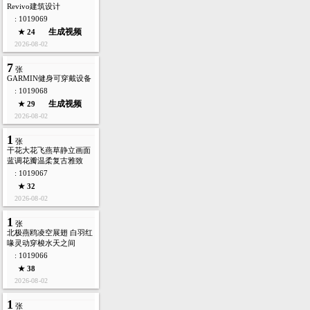
Revivo建筑设计
: 1019069
生成视频
★ 24
2026-08-02
7
张
GARMIN健身可穿戴设备
: 1019068
生成视频
★ 29
2026-08-02
1
张
干花大花飞燕草静立画面
蓝调花瓣温柔复古雅致
: 1019067
★ 32
2026-08-02
1
张
北极燕鸥凌空展翅 白羽红
喙灵动穿梭水天之间
: 1019066
★ 38
2026-08-02
1
张