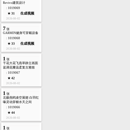
Revivo建筑设计
: 1019069
生成视频
★ 31
2026-08-02
7
张
GARMIN健身可穿戴设备
: 1019068
生成视频
★ 33
2026-08-02
1
张
干花大花飞燕草静立画面
蓝调花瓣温柔复古雅致
: 1019067
★ 42
2026-08-02
1
张
北极燕鸥凌空展翅 白羽红
喙灵动穿梭水天之间
: 1019066
★ 44
2026-08-02
1
张