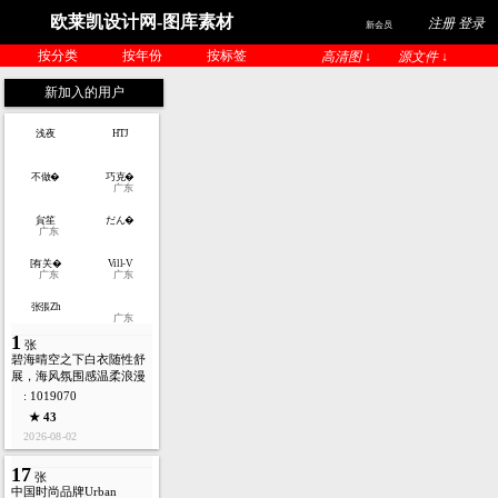
欧莱凯设计网-图库素材
注册 登录
新会员
按分类
按年份
按标签
高清图 ↓
源文件 ↓
新加入的用户
浅夜
HTJ
不做�
巧克�
广东
貟笙
だん�
广东
[有关�
Vill-V
广东
广东
张張Zh
广东
1
张
碧海晴空之下白衣随性舒
展，海风氛围感温柔浪漫
: 1019070
★ 43
2026-08-02
17
张
中国时尚品牌Urban