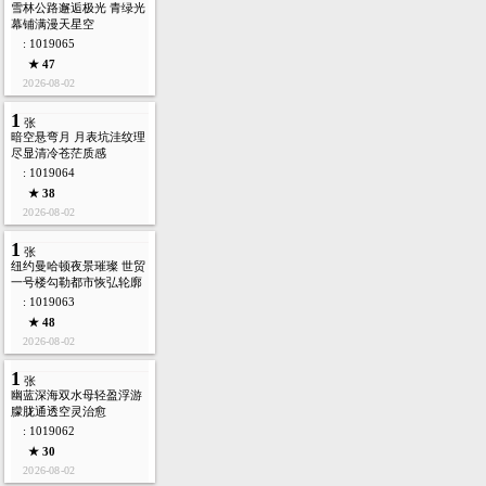
雪林公路邂逅极光 青绿光
幕铺满漫天星空
: 1019065
★ 47
2026-08-02
1
张
暗空悬弯月 月表坑洼纹理
尽显清冷苍茫质感
: 1019064
★ 38
2026-08-02
1
张
纽约曼哈顿夜景璀璨 世贸
一号楼勾勒都市恢弘轮廓
: 1019063
★ 48
2026-08-02
1
张
幽蓝深海双水母轻盈浮游
朦胧通透空灵治愈
: 1019062
★ 30
2026-08-02