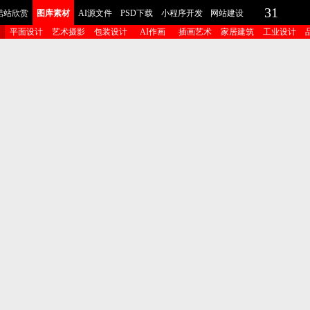
31
酷站欣赏
图库素材
AI源文件
PSD下载
小程序开发
网站建设
平面设计
艺术摄影
包装设计
AI作画
插画艺术
家居建筑
工业设计