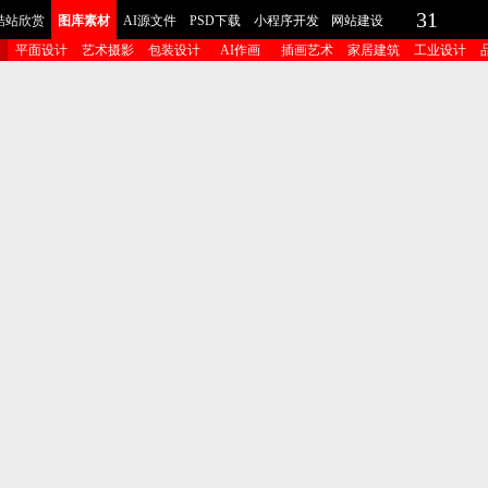
31
酷站欣赏
图库素材
AI源文件
PSD下载
小程序开发
网站建设
平面设计
艺术摄影
包装设计
AI作画
插画艺术
家居建筑
工业设计