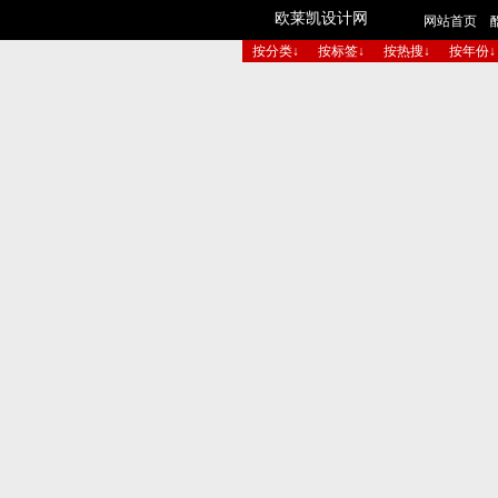
欧莱凯设计网
网站首页
按分类↓
按标签↓
按热搜↓
按年份↓