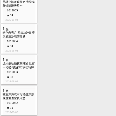
雪林公路邂逅极光 青绿光
幕铺满漫天星空
: 1019065
★ 34
2026-08-02
1
张
暗空悬弯月 月表坑洼纹理
尽显清冷苍茫质感
: 1019064
★ 31
2026-08-02
1
张
纽约曼哈顿夜景璀璨 世贸
一号楼勾勒都市恢弘轮廓
: 1019063
★ 37
2026-08-02
1
张
幽蓝深海双水母轻盈浮游
朦胧通透空灵治愈
: 1019062
★ 19
2026-08-02