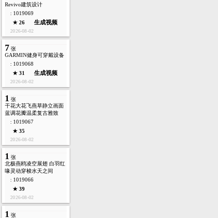
Revivo建筑设计
: 1019069
生成视频
★ 26
2026-08-02
7
张
GARMIN健身可穿戴设备
: 1019068
生成视频
★ 31
2026-08-02
1
张
干花大花飞燕草静立画面
蓝调花瓣温柔复古雅致
: 1019067
★ 35
2026-08-02
1
张
北极燕鸥凌空展翅 白羽红
喙灵动穿梭水天之间
: 1019066
★ 39
2026-08-02
1
张