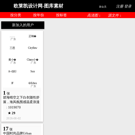
欧莱凯设计网-图库素材
注册 登录
新会员
按分类
按年份
按标签
高清图 ↓
源文件 ↓
新加入的用户
……
正晌�
广东
三思
Cityflow
黄小�
Chaos小�
广东
广东
A~但行
Sun
JF
☮Echos
广东
1
张
碧海晴空之下白衣随性舒
展，海风氛围感温柔浪漫
: 1019070
★ 29
2026-08-02
17
张
中国时尚品牌Urban