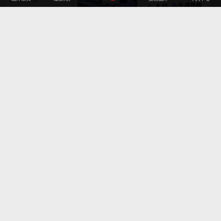
4
: 1019059
张
生成视频
★ 49
★ 55
2026-07-28
2025
2024
16
AI源文件
艺术摄影
家居建筑
AI作画
张
2026-07-28
NANOLEAF-将环境照明
和桌面组织结合在一起的
生成视频
★ 39
包装设计
时装展示
APP界面
工业设计
智能LED显示器支架
2023
2022
2026-07-28
: 1019057
品牌专区
插画艺术
平面设计
韩国素材
生成视频
★ 43
2021
2020
2026-07-28
标志徽标
6
张
稳定的台灯
2019
2018
: 1019056
取消
4
生成视频
★ 44
张
2017
2016
2026-07-28
1
4
张
张
西西里马扎里诺山城与埃
三星GALAXY Z FOLD 8
2015
2014
特纳火山暮色
生成视频
手机
★ 31
: 1019055
2026-07-28
: 1019054
★ 65
2013
2012
生成视频
★ 45
1
张
2026-07-28
2026-07-28
碧草孤树静水，清新治愈
原野风光
2011
2010
: 1019053
★ 67
2026-07-28
2009
最新