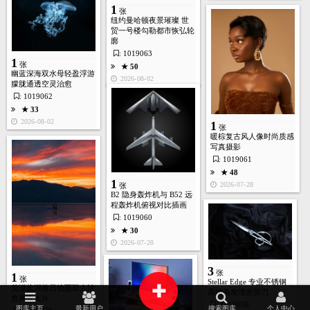
1
张
纽约曼哈顿夜景璀璨 世
贸一号楼勾勒都市恢弘轮
廓
: 1019063
生成视频
★ 45
1
张
★ 50
2026-07-28
幽蓝深海双水母轻盈浮游
2026-08-02
朦胧通透空灵治愈
: 1019062
★ 33
2026-08-02
1
张
暖棕复古风人像时尚质感
写真摄影
13
张
: 1019061
首页
图库
酷站
矢量
高清
模板
建站
★ 48
1
2026-07-28
张
B2 隐身轰炸机与 B52 远
程轰炸机俯视对比插画
生成视频
★ 37
: 1019060
2026-07-28
★ 30
2026-07-28
3
张
1
张
Stellar Edge 专业不锈钢
+
荒漠盐湖落日镜面双人治
高端美发理发剪刀
愈风景大片
: 1019058
图库主页
最新用户
搜索图库
个人中心