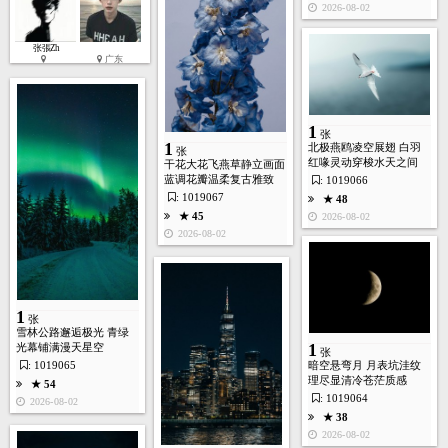
2026-08-02
1
张
张張Zh
广东
★ 41
2026-07-28
1
张
1
北极燕鸥凌空展翅 白羽
张
红喙灵动穿梭水天之间
干花大花飞燕草静立画面
蓝调花瓣温柔复古雅致
: 1019066
: 1019067
★ 48
★ 45
2026-08-02
2026-08-02
25
张
生成视频
★ 37
2026-07-28
1
张
雪林公路邂逅极光 青绿
1
光幕铺满漫天星空
张
: 1019065
暗空悬弯月 月表坑洼纹
理尽显清冷苍茫质感
★ 54
: 1019064
2026-08-02
★ 38
9
2026-08-02
张